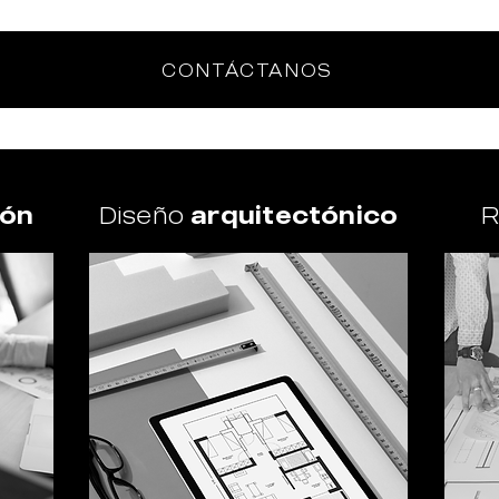
CONTÁCTANOS
ión
Diseño
arquitectónico
R