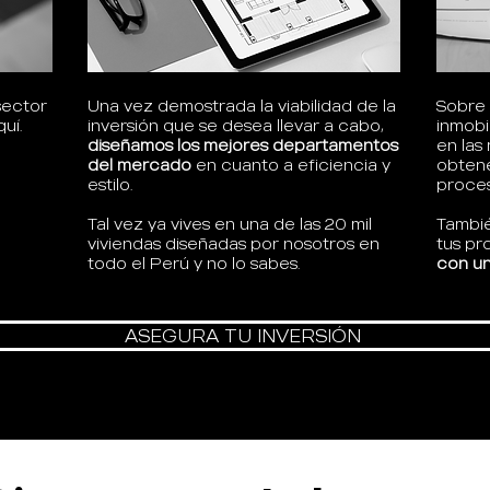
sector
Una vez demostrada la viabilidad de la
Sobre 
uí.
inversión que se desea llevar a cabo,
inmobi
diseñamos los mejores departamentos
en las
del mercado
en cuanto a eficiencia y
obtene
estilo.
proces
Tal vez ya vives en una de las 20 mil
Tambi
viviendas diseñadas por nosotros en
tus pr
todo el Perú y no lo sabes.
con un
ASEGURA TU INVERSIÓN